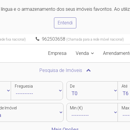
e língua e o armazenamento dos seus imóveis favoritos. Ao utili
Entendi
962503658
de fixa nacional)
(Chamada para a rede móvel nacional)
Empresa
Venda
Arrendament
Pesquisa de Imóveis
Freguesia
De
Até
de Imóvel
Min (€)
Max 
Mais Opções