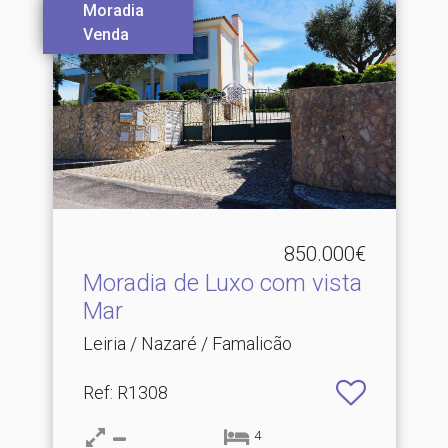
Moradia
Venda
850.000€
Moradia de Luxo com vista
Mar
Leiria / Nazaré / Famalicão
Ref
: R1308
4