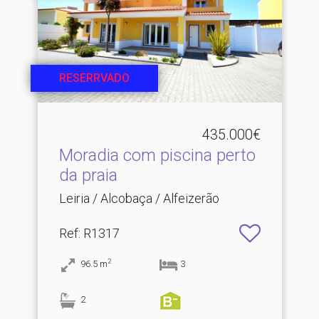
RESERRVADO
435.000€
Moradia com piscina perto
da praia
Leiria / Alcobaça / Alfeizerão
Ref
: R1317
2
96.5
m
3
2