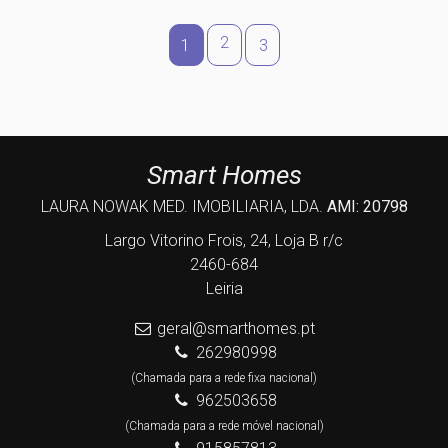
2
1
3
Smart Homes
LAURA NOWAK MED. IMOBILIARIA, LDA.
AMI: 20798
Largo Vitorino Frois, 24, Loja B r/c
2460-684
Leiria
geral@smarthomes.pt
262980998
(Chamada para a rede fixa nacional)
962503658
(Chamada para a rede móvel nacional)