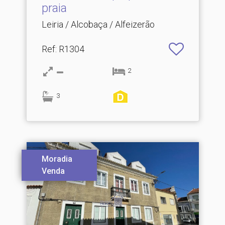
praia
Leiria / Alcobaça / Alfeizerão
Ref
: R1304
2
3
Moradia
Venda