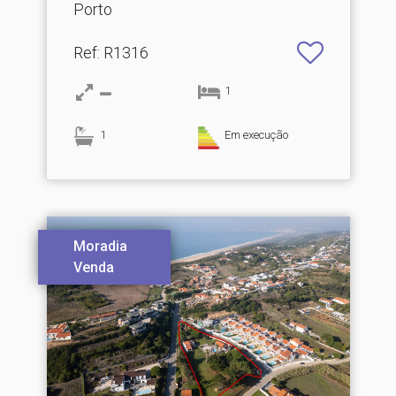
Porto
Ref
: R1316
1
1
Em execução
Moradia
Venda