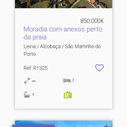
850.000€
Moradia com anexos perto
da praia
Leiria / Alcobaça / São Martinho do
Porto
Ref
: R1325
2
4