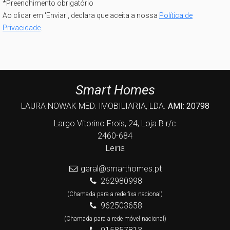
*
Preenchimento obrigatório
Ao clicar em 'Enviar', declara que aceita a nossa
Política de
Privacidade
.
Smart Homes
LAURA NOWAK MED. IMOBILIARIA, LDA.
AMI: 20798
Largo Vitorino Frois, 24, Loja B r/c
2460-684
Leiria
geral@smarthomes.pt
262980998
(Chamada para a rede fixa nacional)
962503658
(Chamada para a rede móvel nacional)