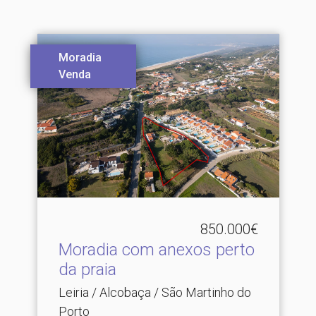
Moradia
Venda
850.000€
Moradia com anexos perto
da praia
Leiria / Alcobaça / São Martinho do
Porto