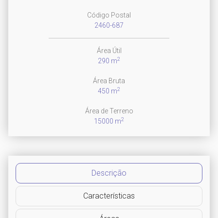
Código Postal
2460-687
Área Útil
2
290 m
Área Bruta
2
450 m
Área de Terreno
2
15000 m
Descrição
Características