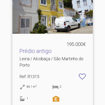
195.000€
Prédio antigo
Leiria / Alcobaça / São Martinho do
Porto
Ref
: R1315
2
84.1
m
2
1