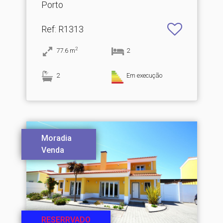
Porto
Ref
: R1313
2
77.6
m
2
2
Em execução
Moradia
Venda
RESERRVADO