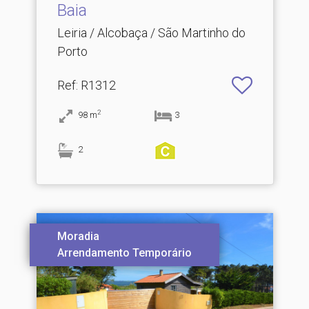
Baia
Leiria / Alcobaça / São Martinho do
Porto
Ref
: R1312
2
98
m
3
2
Moradia
Arrendamento Temporário