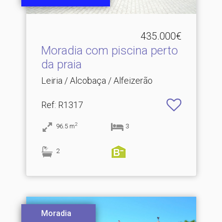
435.000€
Moradia com piscina perto
da praia
Leiria / Alcobaça / Alfeizerão
Ref
: R1317
2
96.5
m
3
2
Moradia