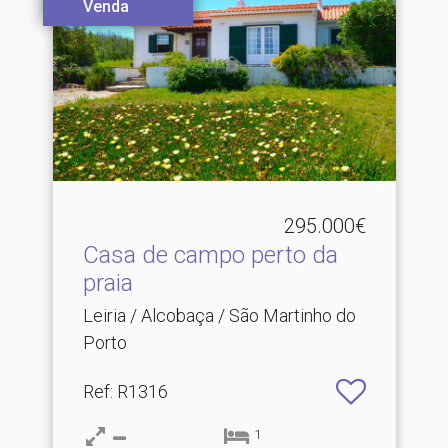
Venda
295.000€
Casa de campo perto da
praia
Leiria / Alcobaça / São Martinho do
Porto
Ref
: R1316
1