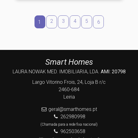
2
3
4
5
1
6
Smart Homes
LAURA NOWAK MED. IMOBILIARIA, LDA.
AMI: 20798
Largo Vitorino Frois, 24, Loja B r/c
2460-684
Leiria
geral@smarthomes.pt
262980998
(Chamada para a rede fixa nacional)
962503658