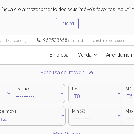
e língua e o armazenamento dos seus imóveis favoritos. Ao utili
Entendi
962503658
de fixa nacional)
(Chamada para a rede móvel nacional)
Empresa
Venda
Arrendament
Pesquisa de Imóveis
Freguesia
De
Até
de Imóvel
Min (€)
Max 
Mais Opções