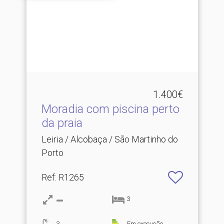
1.400€
Moradia com piscina perto
da praia
Leiria / Alcobaça / São Martinho do
Porto
Ref
: R1265
3
3
Em execução