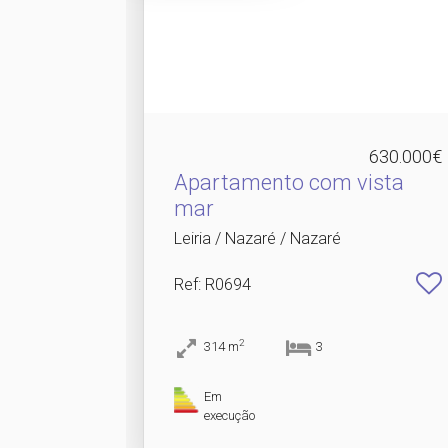
630.000€
Apartamento com vista
mar
Leiria / Nazaré / Nazaré
Ref
: R0694
2
314
m
3
Em
execução