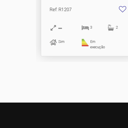
Ref
: R1207
3
2
Sim
Em
execução