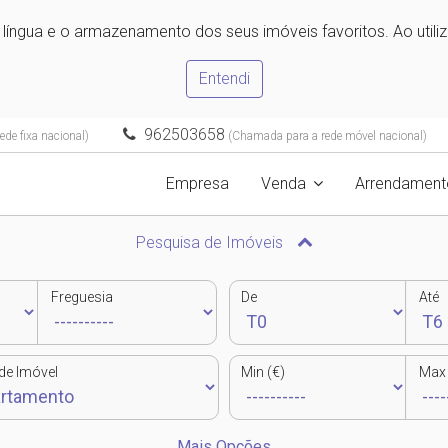
e língua e o armazenamento dos seus imóveis favoritos. Ao utili
Entendi
962503658
de fixa nacional)
(Chamada para a rede móvel nacional)
Empresa
Venda
Arrendament
Pesquisa de Imóveis
Freguesia
De
Até
de Imóvel
Min (€)
Max 
Mais Opções