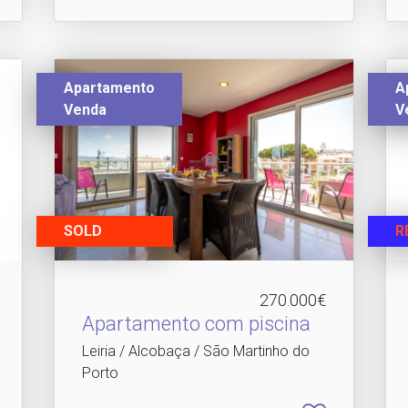
Apartamento
A
Venda
V
SOLD
R
270.000€
Apartamento com piscina
Leiria / Alcobaça / São Martinho do
Porto