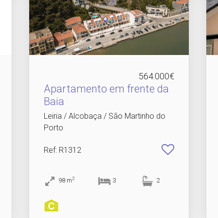
564.000€
Apartamento em frente da
Baia
Leiria / Alcobaça / São Martinho do
Porto
Ref
: R1312
2
98
m
3
2