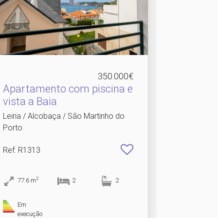
350.000€
Apartamento com piscina e
vista a Baia
Leiria / Alcobaça / São Martinho do
Porto
Ref
: R1313
2
77.6
m
2
2
Em
execução