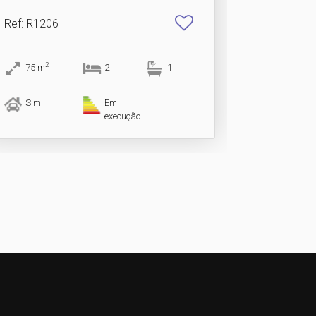
Ref
: R1206
2
75
m
2
1
Sim
Em
execução