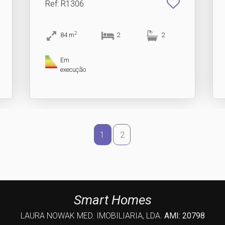
Ref
: R1306
2
84
m
2
2
Em
execução
1
2
Smart Homes
LAURA NOWAK MED. IMOBILIARIA, LDA.
AMI: 20798