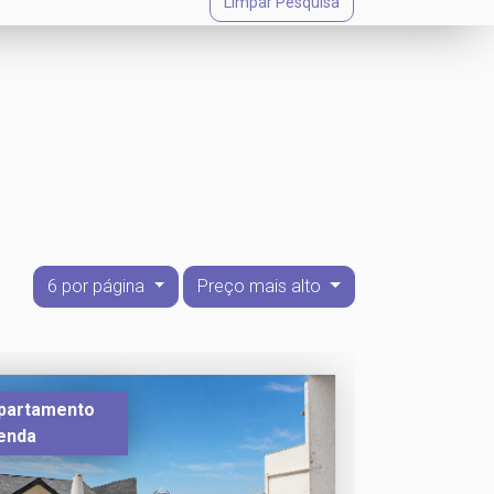
Limpar Pesquisa
6 por página
Preço mais alto
partamento
enda