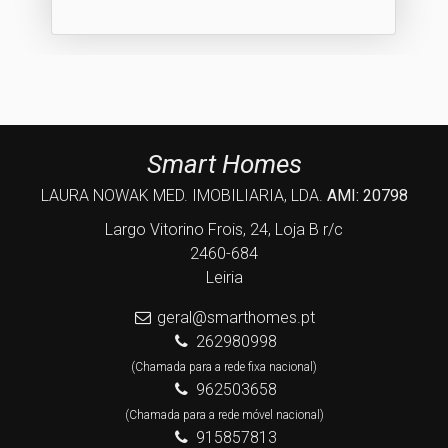
Smart Homes
LAURA NOWAK MED. IMOBILIARIA, LDA.
AMI: 20798
Largo Vitorino Frois, 24, Loja B r/c
2460-684
Leiria
geral@smarthomes.pt
262980998
(Chamada para a rede fixa nacional)
962503658
(Chamada para a rede móvel nacional)
915857813