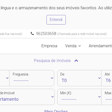
e língua e o armazenamento dos seus imóveis favoritos. Ao utili
Entendi
962503658
de fixa nacional)
(Chamada para a rede móvel nacional)
Empresa
Venda
Arrendament
Pesquisa de Imóveis
Freguesia
De
Até
de Imóvel
Min (€)
Max 
Mais Opções