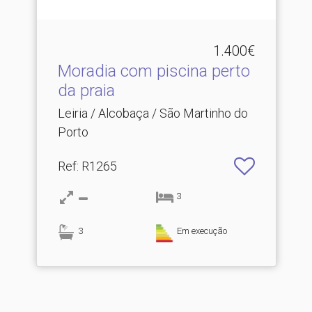
1.400€
Moradia com piscina perto
da praia
Leiria / Alcobaça / São Martinho do
Porto
Ref
: R1265
3
3
Em execução