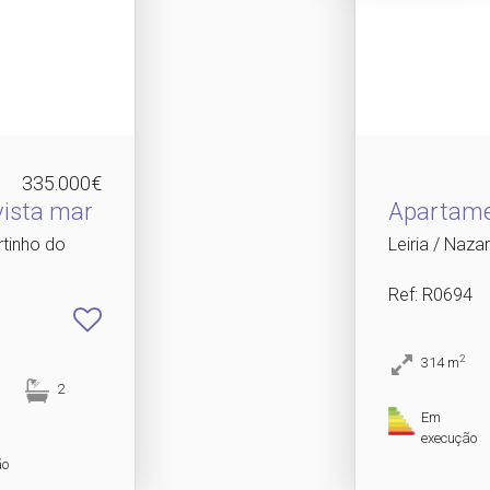
335.000€
ista mar
Apartame
rtinho do
Leiria / Naza
Ref
: R0694
2
314
m
2
Em
execução
ão