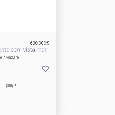
630.000€
nto com vista mar
ré / Nazaré
3