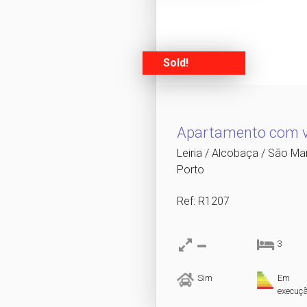
Sold!
Apartamento com v
Leiria / Alcobaça / São Ma
Porto
Ref
: R1207
3
Sim
Em
execuç