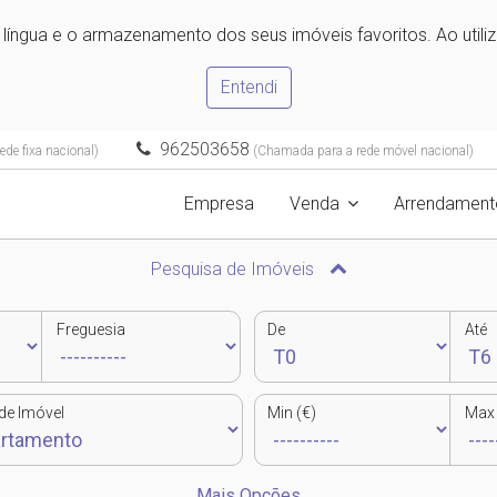
e língua e o armazenamento dos seus imóveis favoritos. Ao utili
Entendi
962503658
de fixa nacional)
(Chamada para a rede móvel nacional)
Empresa
Venda
Arrendament
Pesquisa de Imóveis
Freguesia
De
Até
de Imóvel
Min (€)
Max 
Mais Opções