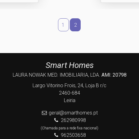
1
2
Smart Homes
LAURA NOWAK MED. IMOBILIARIA, LDA.
AMI: 20798
Largo Vitorino Frois, 24, Loja B r/c
2460-684
Leiria
geral@smarthomes.pt
262980998
(Chamada para a rede fixa nacional)
962503658