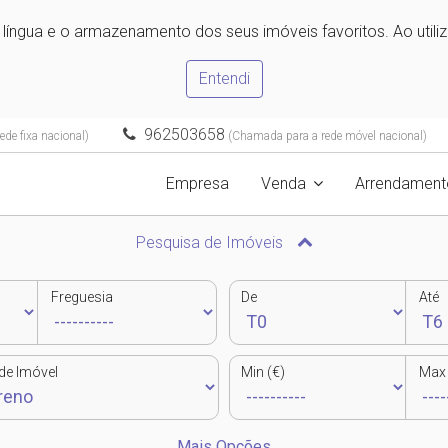
e língua e o armazenamento dos seus imóveis favoritos. Ao utili
Entendi
962503658
de fixa nacional)
(Chamada para a rede móvel nacional)
Empresa
Venda
Arrendament
Pesquisa de Imóveis
Freguesia
De
Até
de Imóvel
Min (€)
Max 
Mais Opções